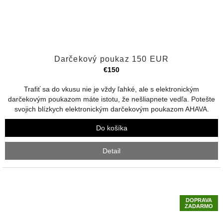
Priemerné
Darčekový poukaz 150 EUR
hodnotenie
produktu
€150
je
5,0
Trafiť sa do vkusu nie je vždy ľahké, ale s elektronickým
z
darčekovým poukazom máte istotu, že nešliapnete vedľa. Potešte
5
svojich blízkych elektronickým darčekovým poukazom AHAVA.
hviezdičiek.
Do košíka
Detail
DOPRAVA
ZADARMO