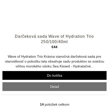
Priemerné
Darčeková sada Wave of Hydration Trio
hodnotenie
produktu
250/100/40ml
je
€44
5,0
z
Wave of Hydration Trio Krásna vianočná darčeková sada pre
5
starostlivosť o pokožku tela obsahuje sadu produktov so sviežou
hviezdičiek.
vôňou morského vánku Sea Kissed - Hydratačné...
Do košíka
Detail
14
položiek celkom
O