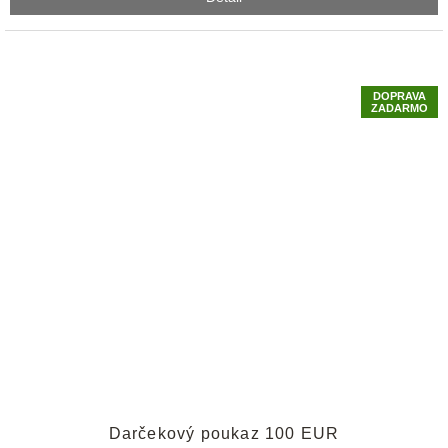
DOPRAVA
ZADARMO
Priemerné
Darčekový poukaz 100 EUR
hodnotenie