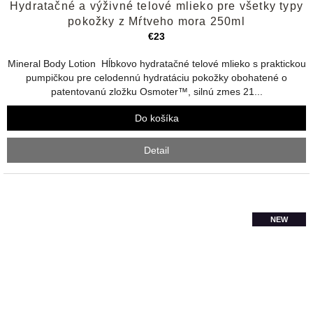
Hydratačné a výživné telové mlieko pre všetky typy
hodnotenie
produktu
pokožky z Mŕtveho mora 250ml
je
€23
4,0
z
Mineral Body Lotion Hĺbkovo hydratačné telové mlieko s praktickou
5
pumpičkou pre celodennú hydratáciu pokožky obohatené o
hviezdičiek.
patentovanú zložku Osmoter™, silnú zmes 21...
Do košíka
Detail
NEW