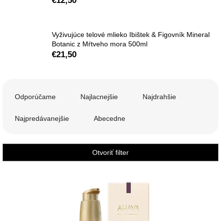
€12,50
Vyživujúce telové mlieko Ibištek & Figovník Mineral
Botanic z Mŕtveho mora 500ml
€21,50
R
a
Odporúčame
Najlacnejšie
Najdrahšie
d
e
Najpredávanejšie
Abecedne
n
i
e
Otvoriť filter
p
r
V
o
ý
d
p
u
i
k
s