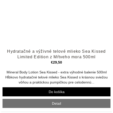
Priemerné
Hydratačné a výživné telové mlieko Sea Kissed
hodnotenie
produktu
Limited Edition z Mŕtveho mora 500ml
je
€29,50
5,0
z
Mineral Body Lotion Sea Kissed - extra výhodné balenie 500ml
5
Hĺbkovo hydratačné telové mlieko Sea Kissed s krásnou sviežou
hviezdičiek.
vôňou a praktickou pumpičkou pre celodennú...
Do košíka
Detail