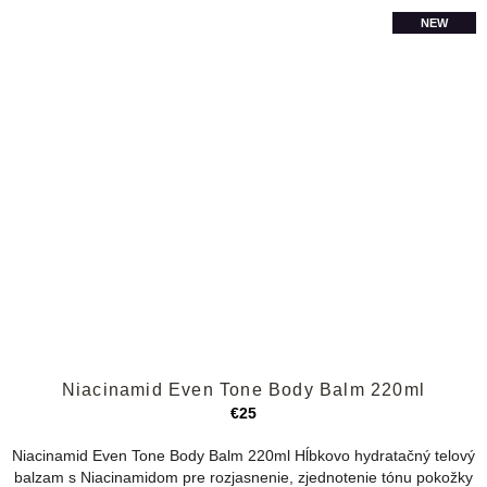
NEW
Priemerné
Niacinamid Even Tone Body Balm 220ml
hodnotenie
produktu
€25
je
5,0
Niacinamid Even Tone Body Balm 220ml Hĺbkovo hydratačný telový
z
balzam s Niacinamidom pre rozjasnenie, zjednotenie tónu pokožky