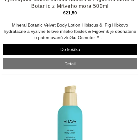
produktu
Botanic z Mŕtveho mora 500ml
je
€21,50
4,8
z
Mineral Botanic Velvet Body Lotion Hibiscus & Fig Hĺbkovo
5
hydratačné a výživné telové mlieko Ibištek & Figovník je obohatené
hviezdičiek.
o patentovanú zložku Osmoter™ -...
Do košíka
Detail