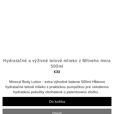
Priemerné
Hydratačné a výživné telové mlieko z Mŕtveho mora
hodnotenie
produktu
500ml
je
€33
5,0
z
Mineral Body Lotion - extra výhodné balenie 500ml Hĺbkovo
5
hydratačné telové mlieko s praktickou pumpičkou pre celodennú
hviezdičiek.
hydratáciu pokožky obohatené o patentovanú zložku...
Do košíka
Detail