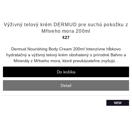
Priemerné
Výživný telový krém DERMUD pre suchú pokožku z
hodnotenie
produktu
Mŕtveho mora 200ml
je
€27
4,0
z
Dermud Nourishing Body Cream 200ml Intenzívne hĺbkovo
5
hydratačný a výživný telový krém obohatený o prírodné Bahno a
hviezdičiek.
Minerály z Mŕtveho mora, ktoré preukázateľne zvyšujú...
Do košíka
Detail
NEW