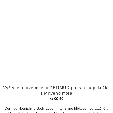
Priemerné
Výživné telové mlieko DERMUD pre suchú pokožku
hodnotenie
produktu
z Mŕtveho mora
je
€0,50
od
4,3
z
Dermud Nourishing Body Lotion Intenzívne hĺbkovo hydratačné a
5