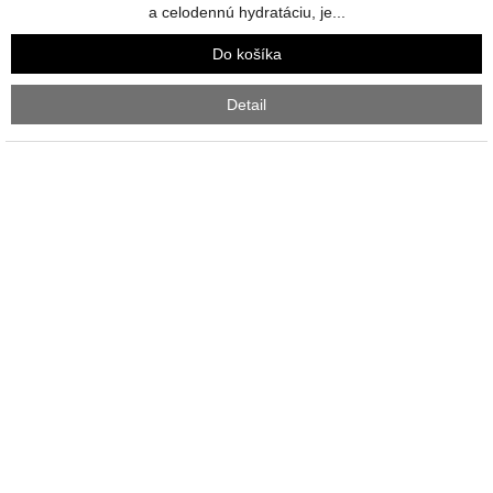
5
a celodennú hydratáciu, je...
hviezdičiek.
Do košíka
Detail