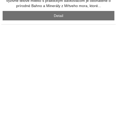
výživné telové mlieko s praktickým dávkovačom je obohatené o
hviezdičiek.
prírodné Bahno a Minerály z Mŕtveho mora, ktoré...
Detail
Priemerné