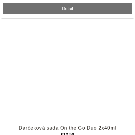
Detail
Priemerné
Darčeková sada On the Go Duo 2x40ml
hodnotenie
produktu
€12,50