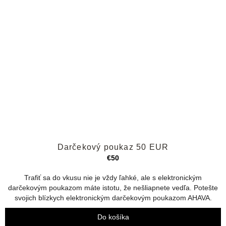
Priemerné
Darčekový poukaz 50 EUR
hodnotenie
produktu
€50
je
4,8
Trafiť sa do vkusu nie je vždy ľahké, ale s elektronickým
z
darčekovým poukazom máte istotu, že nešliapnete vedľa. Potešte
5
svojich blízkych elektronickým darčekovým poukazom AHAVA.
hviezdičiek.
Do košíka