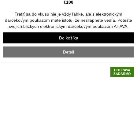
produktu
€100
je
5,0
Trafiť sa do vkusu nie je vždy ľahké, ale s elektronickým
z
darčekovým poukazom máte istotu, že nešliapnete vedľa. Potešte
5
svojich blízkych elektronickým darčekovým poukazom AHAVA.
hviezdičiek.
Do košíka
Detail
DOPRAVA
ZADARMO