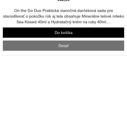
je
5,0
On the Go Duo Praktická vianočná darčeková sada pre
z
starostlivosť o pokožku rúk aj tela obsahuje Minerálne telové mlieko
5
Sea Kissed 40ml a Hydratačný krém na ruky 40ml....
hviezdičiek.
Do košíka
Detail