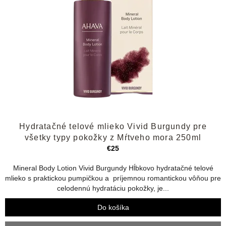
t
p
o
r
v
o
d
u
k
t
o
v
Priemerné
Hydratačné telové mlieko Vivid Burgundy pre
hodnotenie
produktu
všetky typy pokožky z Mŕtveho mora 250ml
je
€25
4,4
z
Mineral Body Lotion Vivid Burgundy Hĺbkovo hydratačné telové
5
mlieko s praktickou pumpičkou a príjemnou romantickou vôňou pre
hviezdičiek.
celodennú hydratáciu pokožky, je...
Do košíka