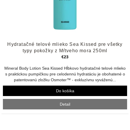
Priemerné
Hydratačné telové mlieko Sea Kissed pre všetky
hodnotenie
produktu
typy pokožky z Mŕtveho mora 250ml
je
€23
5,0
z
Mineral Body Lotion Sea Kissed Hĺbkovo hydratačné telové mlieko
5
s praktickou pumpičkou pre celodennú hydratáciu je obohatené o
hviezdičiek.
patentovanú zložku Osmoter™ - exkluzívnu vyváženú...
Do košíka
Detail