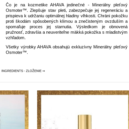
Čo je na kozmetike AHAVA jedinečné - Minerálny pleťový
Osmoter™. Zlepšuje stav pleti, zabezpečuje jej regeneráciu a
prispieva k udržaniu optimálnej hladiny vlhkosti. Chráni pokožku
proti škodám spôsobených klímou a znečisteným ovzduším a
spomaľuje proces jej starnutia. Výsledkom je obnovená
pružnosť, zdravšia a neuveriteľne mäkká pokožka s mladistvým
vzhľadom.
Všetky výrobky AHAVA obsahujú exkluzívny Minerálny pleťový
Osmoter™.
INGREDIENTS - ZLOŽENIE ⇒