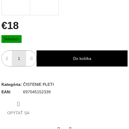
€18
Jednotková
Skladom
cena:
Do košíka
Kategória
:
ČISTENIE PLETI
EAN
:
697045152339
OPÝTAŤ SA