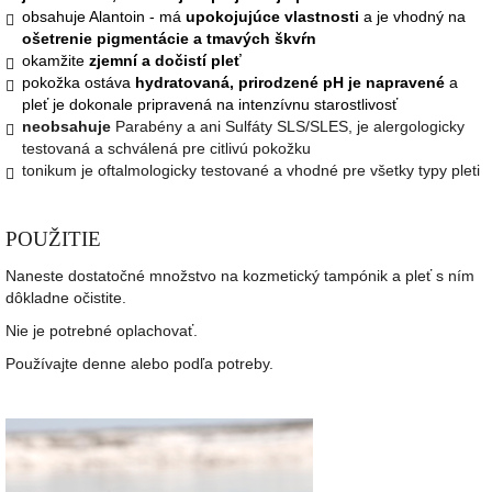
obsahuje Alantoin - má
upokojujúce vlastnosti
a je vhodný na
ošetrenie pigmentácie a tmavých škvŕn
okamžite
zjemní a dočistí pleť
pokožka ostáva
hydratovaná, prirodzené pH je napravené
a
pleť je dokonale pripravená na intenzívnu starostlivosť
neobsahuje
Parabény a ani Sulfáty SLS/SLES, je alergologicky
testovaná a schválená pre citlivú pokožku
tonikum je oftalmologicky testované a vhodné pre všetky typy pleti
POUŽITIE
Naneste dostatočné množstvo na kozmetický tampónik a pleť s ním
dôkladne očistite.
Nie je potrebné oplachovať.
Používajte denne alebo podľa potreby.