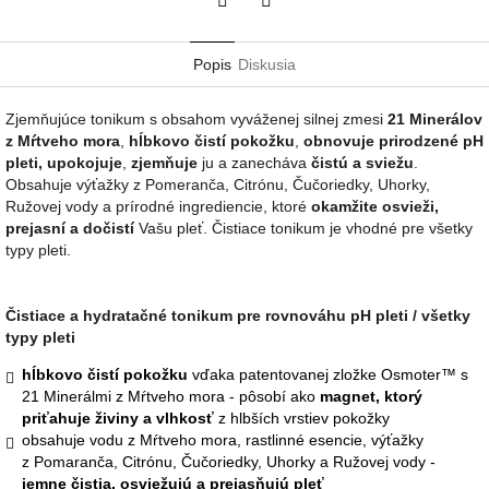
Twitter
Facebook
Popis
Diskusia
Zjemňujúce tonikum s obsahom vyváženej silnej zmesi
21 Minerálov
z Mŕtveho mora
,
hĺbkovo čistí pokožku
,
obnovuje prirodzené pH
pleti,
upokojuje
,
zjemňuje
ju a zanecháva
čistú a sviežu
.
Obsahuje výťažky z Pomeranča, Citrónu, Čučoriedky, Uhorky,
Ružovej vody a prírodné ingrediencie, ktoré
okamžite
osvieži,
prejasní a dočistí
Vašu pleť. Čistiace tonikum je vhodné pre všetky
typy pleti.
Čistiace a hydratačné tonikum pre rovnováhu pH pleti / všetky
typy pleti
hĺbkovo čistí pokožku
vďaka patentovanej zložke Osmoter™ s
21 Minerálmi z Mŕtveho mora - pôsobí ako
magnet, ktorý
priťahuje živiny a vlhkosť
z hlbších vrstiev pokožky
obsahuje vodu z Mŕtveho mora, rastlinné esencie, výťažky
z Pomaranča, Citrónu, Čučoriedky, Uhorky a Ružovej vody -
jemne čistia, osviežujú a
prejasňujú pleť