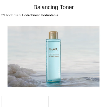
Balancing Toner
Priemerné
29 hodnotení
Podrobnosti hodnotenia
hodnotenie
produktu
je
4,3
z
5
hviezdičiek.