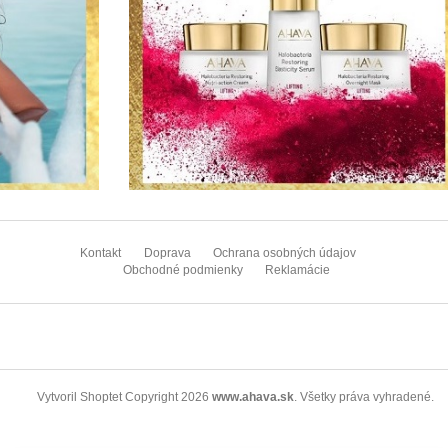
Z
á
Kontakt
Doprava
Ochrana osobných údajov
p
Obchodné podmienky
Reklamácie
ä
t
i
e
Copyright 2026
www.ahava.sk
. Všetky práva vyhradené.
Vytvoril Shoptet