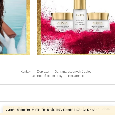
Z
á
Kontakt
Doprava
Ochrana osobných údajov
p
Obchodné podmienky
Reklamácie
ä
t
i
e
Copyright 2026
www.ahava.sk
. Všetky práva vyhradené.
Vytvoril Shoptet
Vyberte si prosím svoj darček k nákupu v kategórii DARČEKY K
NÁKUPU. K objednávkam nad 70EUR máte dopravu ZADARMO.