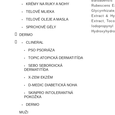
Barbadensis 
KRÉMY NA RUKY A NOHY
Rubescens Ext
Glycyrrhizate
TELOVÉ MLIEKA
Extract & Hy
TELOVÉ OLEJE A MASLA
Extract, Toco
Iodopropynyl
SPRCHOVÉ GÉLY
Hydroxyhydro
DERMO
CLINERAL
PSO PSORIÁZA
TOPIC ATOPICKÁ DERMATITÍDA
SEBO SEBOROICKÁ
DERMATITÍDA
X-ZEM EKZÉM
D-MEDIC DIABETICKÁ NOHA
SKINPRO INTOLERANTNÁ
POKOŽKA
DERMO
MUŽI