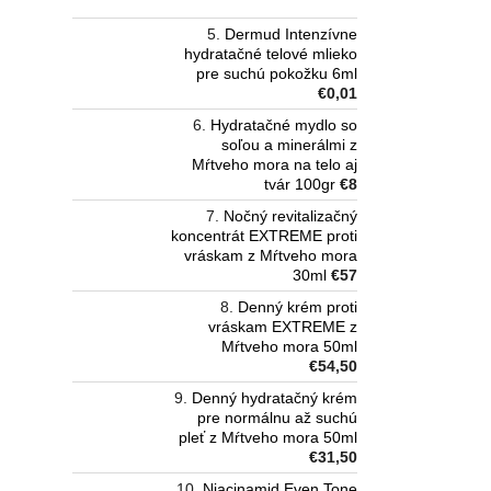
Dermud Intenzívne
hydratačné telové mlieko
pre suchú pokožku 6ml
€0,01
Hydratačné mydlo so
soľou a minerálmi z
Mŕtveho mora na telo aj
tvár 100gr
€8
Nočný revitalizačný
koncentrát EXTREME proti
vráskam z Mŕtveho mora
30ml
€57
Denný krém proti
vráskam EXTREME z
Mŕtveho mora 50ml
€54,50
Denný hydratačný krém
pre normálnu až suchú
pleť z Mŕtveho mora 50ml
€31,50
Niacinamid Even Tone