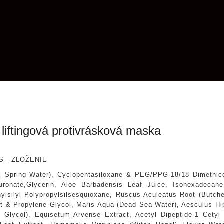
liftingová protivrásková maska
S - ZLOŽENIE
l Spring Water), Cyclopentasiloxane & PEG/PPG-18/18 Dimethico
uronate,Glycerin, Aloe Barbadensis Leaf Juice, Isohexadecan
ylsilyl Polypropylsilsesquioxane, Ruscus Aculeatus Root (Butche
ct & Propylene Glycol, Maris Aqua (Dead Sea Water), Aesculus H
d Glycol), Equisetum Arvense Extract, Acetyl Dipeptide-1 Cetyl