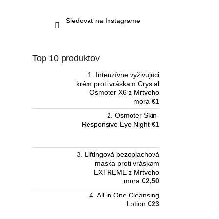
Sledovať na Instagrame
Top 10 produktov
Intenzívne vyživujúci
krém proti vráskam Crystal
Osmoter X6 z Mŕtveho
mora
€1
Osmoter Skin-
Responsive Eye Night
€1
Liftingová bezoplachová
maska proti vráskam
EXTREME z Mŕtveho
mora
€2,50
All in One Cleansing
Lotion
€23