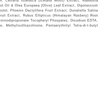
, Cetraria Islandica (Iceland Moss) Extract, Rabdosia
it Oil & Olea Europaea (Olive) Leaf Extract, Dipotassium
olol, Phoenix Dactylifera Fruit Extract, Dunaliella Salina
uit Extract, Rubus Ellipticus (Himalayan Rasbery) Root
uriminodipropionate Tocopheryl Phospates, Disodium EDTA,
thylisothiazolinone, Pentaerythrityl Tetra-di-t-butyl