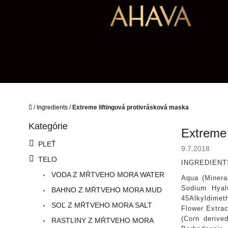
Prejsť
na
obsah
Domov
/
Ingredients
/
Extreme liftingová protivrásková maska
B
Kategórie
Preskočiť
o
Extreme 
kategórie
č
PLEŤ
9.7.2018
n
TELO
ý
INGREDIENT
p
VODA Z MŔTVEHO MORA WATER
Aqua (Minera
a
Sodium Hyal
BAHNO Z MŔTVEHO MORA MUD
n
45Alkyldimeth
e
SOĽ Z MŔTVEHO MORA SALT
Flower Extra
l
(Corn derive
RASTLINY Z MŔTVEHO MORA