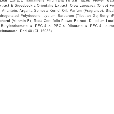
Leaf Extract, Hamamelis Virginiana (Witch Hazel) Flower Water
ract & Sigesbeckia Orientalis Extract, Olea Europaea (Olive) Fru
, Allantoin, Argania Spinosa Kernel Oil, Parfum (Fragrance), Bisab
drogenated Polydecene, Lycium Barbarum (Tibetian GojiBerry )Fr
pherol (Vitamin E), Rosa Centifolia Flower Extract, Disodium La
 Butylcarbamate & PEG-4 & PEG-4 Dilaurate & PEG-4 Laurate, Me
cinnamate, Red 40 (CL 16035).