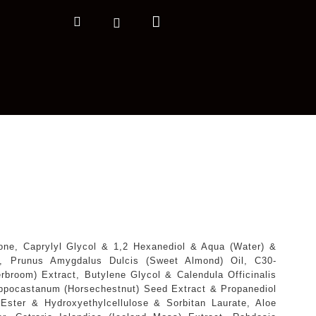
Nákupný
Hľadať
Prihlásenie
košík
ne, Caprylyl Glycol & 1,2 Hexanediol & Aqua (Water) &
e, Prunus Amygdalus Dulcis (Sweet Almond) Oil, C30-
rbroom) Extract, Butylene Glycol & Calendula Officinalis
ippocastanum (Horsechestnut) Seed Extract & Propanediol
 Ester & Hydroxyethylcellulose & Sorbitan Laurate, Aloe