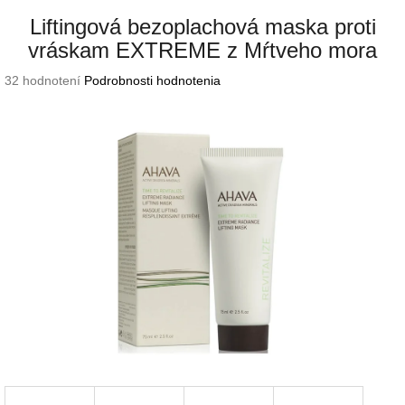
Liftingová bezoplachová maska proti
vráskam EXTREME z Mŕtveho mora
Priemerné
32 hodnotení
Podrobnosti hodnotenia
hodnotenie
produktu
je
3,8
z
5
hviezdičiek.