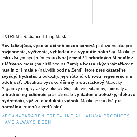
EXTREME Radiance Lifting Mask
Revitalizujúca, vysoko účinná bezoplachová
pleťová maska pre
rozjasnenie, vyživenie, vyhladenie a vypnutie pokožky
. Maska je
exkluzívnym spojením
exkuzívnej zmesi 21 prírodných Minerálov
z Mŕtveho mora
(najnižší bod na Zemi) a
botanických výťažkov z
rastlín z Himaláje (
najvyšší bod na Zemi), ktoré
preukázateľne
zvyšujú hydratáciu
pokožky, jej
vnútonú obnovu, regeneráciu a
odolnosť.
Obsahuje
vysoko účinný protivráskový
Marocký
Argánový olej, výťažky z plodov Goji, aktívne vitamíny, minerály a
prírodné ingrediencie
pre dokonalé
vyhladenie pokožky, hĺbkovú
hydratáciu, výživu a redukciu vrások
. Maska je vhodná
pre
normálnu, suchú a zrelú pleť.
VEGAN
●
PARABEN FREE
●
LIKE ALL AHAVA PRODUCTS
HAVE ALWAYS BEEN