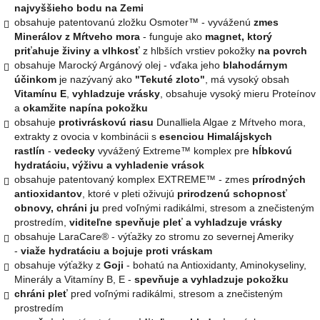
najvyššieho bodu na Zemi
obsahuje patentovanú zložku Osmoter™ - vyváženú
zmes
Minerálov z Mŕtveho mora
- funguje ako
magnet, ktorý
priťahuje živiny a vlhkosť
z hlbších vrstiev pokožky
na povrch
obsahuje Marocký Argánový olej - vďaka jeho
blahodárnym
účinkom
je nazývaný ako
"Tekuté zloto"
, má vysoký obsah
Vitamínu E
,
vyhladzuje
vrásky
, obsahuje vysoký mieru Proteínov
a
okamžite napína pokožku
obsahuje
protivráskovú riasu
Dunalliela Algae z Mŕtveho mora,
extrakty z ovocia v kombinácii s
esenciou Himalájskych
rastlín
-
vedecky
vyvážený Extreme™ komplex pre
hĺbkovú
hydratáciu, výživu a vyhladenie vrások
obsahuje
patentovaný komplex EXTREME™ - zmes
prírodných
antioxidantov
, ktoré v pleti oživujú
prirodzenú schopnosť
obnovy, chráni ju
pred voľnými radikálmi, stresom a znečisteným
prostredím,
viditeľne spevňuje pleť a vyhladzuje vrásky
obsahuje LaraCare® - výťažky zo stromu zo severnej Ameriky
-
viaže hydratáciu a bojuje proti vráskam
obsahuje výťažky z
Goji
- bohatú na Antioxidanty, Aminokyseliny,
Minerály a Vitamíny B, E -
spevňuje a vyhladzuje pokožku
chráni pleť
pred voľnými radikálmi, stresom a znečisteným
prostredím