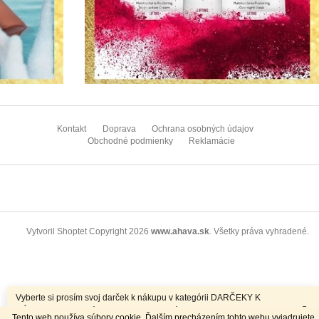
Z
á
Kontakt
Doprava
Ochrana osobných údajov
p
Obchodné podmienky
Reklamácie
ä
t
i
e
Copyright 2026
www.ahava.sk
. Všetky práva vyhradené.
Vytvoril Shoptet
Vyberte si prosím svoj darček k nákupu v kategórii DARČEKY K
NÁKUPU. K objednávkam nad 70EUR máte dopravu ZADARMO.
Tento web používa súbory cookie. Ďalším precházením tohto webu vyjadrujete