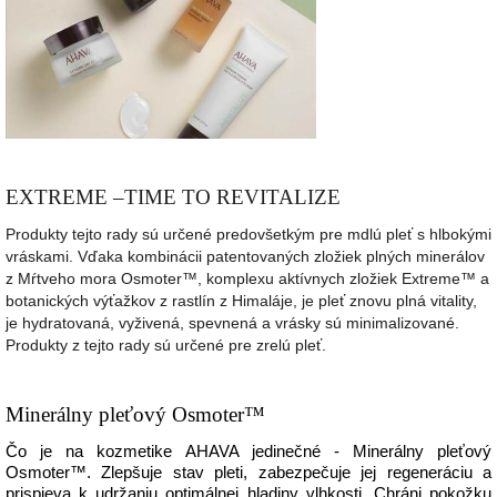
EXTREME –TIME TO REVITALIZE
Produkty tejto rady sú určené predovšetkým pre mdlú pleť s hlbokými
vráskami. Vďaka kombinácii patentovaných zložiek plných minerálov
z Mŕtveho mora Osmoter™, komplexu aktívnych zložiek Extreme™ a
botanických výťažkov z rastlín z Himaláje, je pleť znovu plná vitality,
je hydratovaná, vyživená, spevnená a vrásky sú minimalizované.
Produkty z tejto rady sú určené pre zrelú pleť.
Minerálny pleťový Osmoter™
Čo je na kozmetike AHAVA jedinečné - Minerálny pleťový
Osmoter™. Zlepšuje stav pleti, zabezpečuje jej regeneráciu a
prispieva k udržaniu optimálnej hladiny vlhkosti. Chráni pokožku