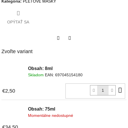
Kategória
:
PLEŤOVÉ MASKY
OPÝTAŤ SA
Twitter
Facebook
Zvoľte variant
Obsah: 8ml
Skladom
EAN:
697045154180
D
€2,50
k
Obsah: 75ml
Momentálne nedostupné
€34,50