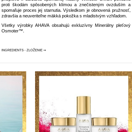
proti škodám spôsobených klímou a znečisteným ovzduším a
spomaľuje proces jej starnutia. Výsledkom je obnovená pružnosť,
zdravšia a neuveriteľne mäkká pokožka s mladistvým vzhľadom.
Všetky výrobky AHAVA obsahujú exkluzívny Minerálny pleťový
Osmoter™.
INGREDIENTS - ZLOŽENIE ⇒