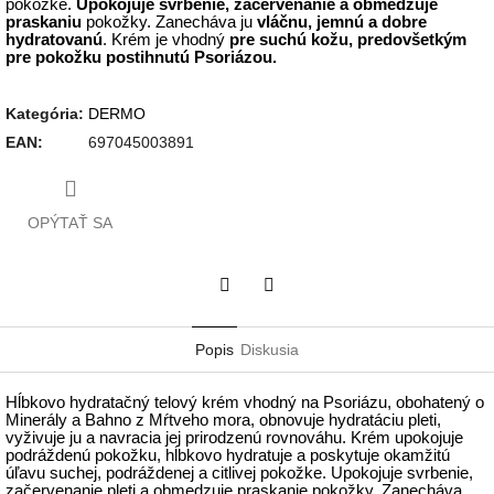
pokožke.
Upokojuje svrbenie, začervenanie a obmedzuje
praskaniu
pokožky. Zanecháva ju
vláčnu, jemnú a dobre
hydratovan
ú
. Krém je vhodný
pre suchú
kožu, predovšetkým
pre pokožku postihnutú Psoriázou.
Kategória
:
DERMO
EAN
:
697045003891
OPÝTAŤ SA
Twitter
Facebook
Popis
Diskusia
Hĺbkovo hydratačný telový krém vhodný na Psoriázu, obohatený o
Minerály a Bahno z Mŕtveho mora, obnovuje hydratáciu pleti,
vyživuje ju a navracia jej prirodzenú rovnováhu. Krém upokojuje
podráždenú pokožku
, hĺbkovo hydratuje a poskytuje okamžitú
úľavu suchej, podráždenej a citlivej pokožke. Upokojuje svrbenie,
začervenanie pleti a obmedzuje praskanie pokožky. Zanecháva