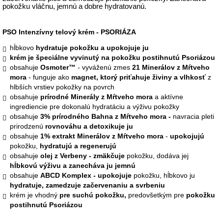
pokožku vláčnu, jemnú a dobre hydratovan
ú.
PSO Intenzívny telový krém - PSORIÁZA
hĺbkovo
hydratuje pokožku a upokojuje ju
krém je špeciálne vyvinutý na pokožku postihnutú Psoriázou
obsahuje
Osmoter™
- vyváženú zmes
21 Minerálov z Mŕtveho
mora
- funguje ako
magnet, ktorý priťahuje živiny a vlhkosť
z
hlbších vrstiev pokožky na povrch
obsahuje
prírodné Minerály z Mŕtveho mora
a aktívne
ingrediencie pre dokonalú hydratáciu a výživu pokožky
obsahuje
3% prírodného Bahna z Mŕtveho mora -
navracia pleti
prirodzenú
rovnováhu a detoxikuje ju
obsahuje
1% extrakt Minerálov z Mŕtveho mora
-
upokojujú
pokožku,
hydratujú a regenerujú
obsahuje
olej z Verbeny - zmäkčuje
pokožku, dodáva jej
hĺbkovú výživu a zanecháva ju jemnú
obsahuje
ABCD Komplex - upokojuje
pokožku, hĺbkovo ju
hydratuje, zamedzuje začervenaniu a svrbeniu
krém je vhodný
pre suchú pokožku,
predovšetkým pre
pokožku
postihnutú Psoriázou