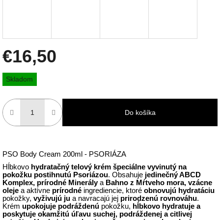
€16,50
Jednotková
Skladom
cena:
Do košíka
PSO Body Cream 200ml - PSORIÁZA
Hĺbkovo
hydratačný telový krém špeciálne vyvinutý na
pokožku postihnutú Psoriázou
. Obsahuje
jedinečný ABCD
Komplex,
prírodné Minerály
a
Bahno z Mŕtveho mora, vzácne
oleje
a aktívne
prírodné
ingrediencie, ktoré
obnovujú hydratáciu
pokožky,
vyživujú ju
a navracajú jej
prirodzenú
rovnováhu
.
Krém
upokojuje podráždenú
pokožku
,
hĺbkovo hydratuje a
poskytuje okamžitú úľavu suchej, podráždenej a citlivej