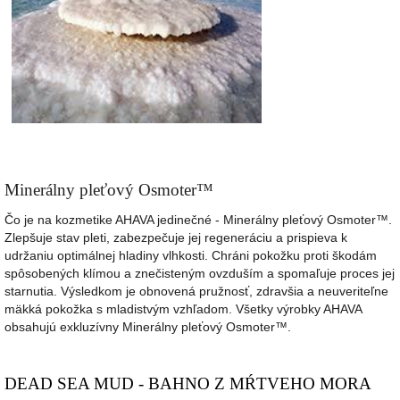
Minerálny pleťový Osmoter™
Čo je na kozmetike AHAVA jedinečné - Minerálny pleťový Osmoter™.
Zlepšuje stav pleti, zabezpečuje jej regeneráciu a prispieva k
udržaniu optimálnej hladiny vlhkosti. Chráni pokožku proti škodám
spôsobených klímou a znečisteným ovzduším a spomaľuje proces jej
starnutia. Výsledkom je obnovená pružnosť, zdravšia a neuveriteľne
mäkká pokožka s mladistvým vzhľadom. Všetky výrobky AHAVA
obsahujú exkluzívny Minerálny pleťový Osmoter™.
DEAD SEA MUD - BAHNO Z MŔTVEHO MORA