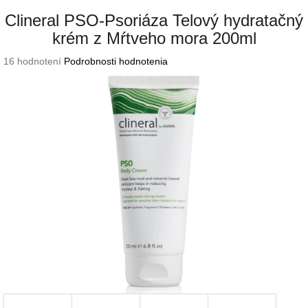
Clineral PSO-Psoriáza Telový hydratačný
krém z Mŕtveho mora 200ml
Priemerné
16 hodnotení
Podrobnosti hodnotenia
hodnotenie
produktu
je
3,6
z
5
hviezdičiek.