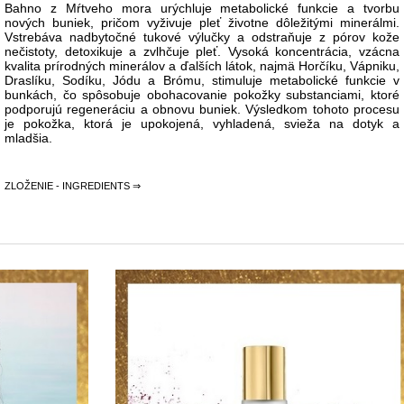
Bahno z Mŕtveho mora urýchluje metabolické funkcie a tvorbu
nových buniek, pričom vyživuje pleť životne dôležitými minerálmi.
Vstrebáva nadbytočné tukové výlučky a odstraňuje z pórov kože
nečistoty, detoxikuje a zvlhčuje pleť. Vysoká koncentrácia, vzácna
kvalita prírodných minerálov a ďalších látok, najmä Horčíku, Vápniku,
Draslíku, Sodíku, Jódu a Brómu, stimuluje metabolické funkcie v
bunkách, čo spôsobuje obohacovanie pokožky substanciami, ktoré
podporujú regeneráciu a obnovu buniek. Výsledkom tohoto procesu
je pokožka, ktorá je upokojená, vyhladená, svieža na dotyk a
mladšia.
ZLOŽENIE - INGREDIENTS ⇒