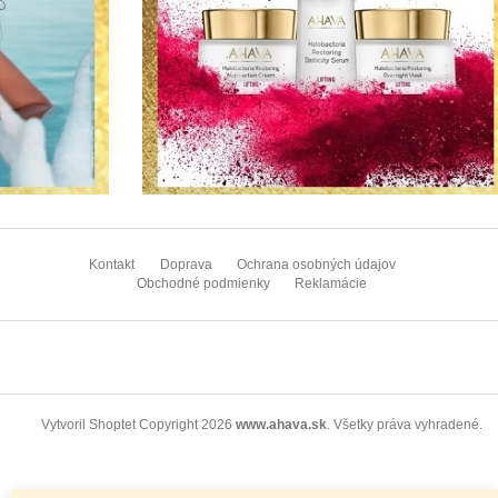
Z
á
Kontakt
Doprava
Ochrana osobných údajov
p
Obchodné podmienky
Reklamácie
ä
t
i
e
Copyright 2026
www.ahava.sk
. Všetky práva vyhradené.
Vytvoril Shoptet