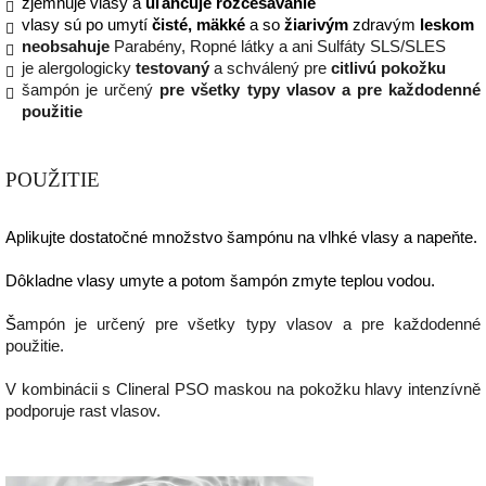
zjemňuje vlasy a
uľahčuje rozčesávanie
vlasy sú po umytí
čisté, mäkké
a so
žiarivým
zdravým
leskom
neobsahuje
Parabény, Ropné látky a ani Sulfáty SLS/SLES
je alergologicky
testovaný
a schválený pre
citlivú pokožku
šampón je určený
pre všetky typy vlasov a pre každodenné
použitie
POUŽITIE
Aplikujte dostatočné množstvo šampónu na vlhké vlasy a napeňte.
Dôkladne vlasy umyte a potom šampón zmyte teplou vodou.
Š
ampón je určený pre všetky typy vlasov a pre každodenné
použitie.
V kombinácii s Clineral PSO maskou na pokožku hlavy intenzívně
podporuje rast vlasov.