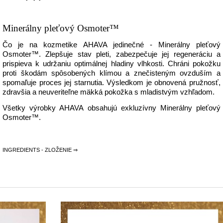
Minerálny pleťový Osmoter™
Čo je na kozmetike AHAVA jedinečné - Minerálny pleťový
Osmoter™. Zlepšuje stav pleti, zabezpečuje jej regeneráciu a
prispieva k udržaniu optimálnej hladiny vlhkosti. Chráni pokožku
proti škodám spôsobených klímou a znečisteným ovzduším a
spomaľuje proces jej starnutia. Výsledkom je obnovená pružnosť,
zdravšia a neuveriteľne mäkká pokožka s mladistvým vzhľadom.
Všetky výrobky AHAVA obsahujú exkluzívny Minerálny pleťový
Osmoter™.
INGREDIENTS - ZLOŽENIE ⇒