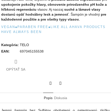
upokojenie pokožky hlavy, obnovenie prirodzeného pH kože a
hľbkovú regeneráciu
vlasov.
Aj naozaj
suché a lámavé vlasy
dostanú opäť hodvábny lesk a jemnosť
.
Šampón je vhodný
pre
každodenné použitie a pre všetky typy vlasov.
VEGAN
●
PARABEN FREE
●
LIKE ALL AHAVA PRODUCTS
HAVE ALWAYS BEEN
Kategória
:
TELO
EAN
:
697045155538
OPÝTAŤ SA
Twitter
Facebook
Popis
Diskusia
Jemný šampón bez Sulfátov obohatený o patentovanú zložku