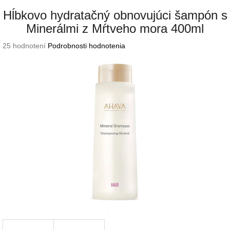
Hĺbkovo hydratačný obnovujúci šampón s
Minerálmi z Mŕtveho mora 400ml
Priemerné
25 hodnotení
Podrobnosti hodnotenia
hodnotenie
produktu
je
4,2
z
5
hviezdičiek.