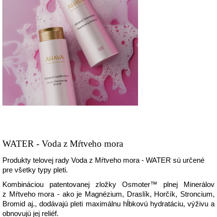
WATER - Voda z Mŕtveho mora
Produkty telovej rady Voda z Mŕtveho mora - WATER sú určené
pre všetky typy pleti.
Kombináciou patentovanej zložky Osmoter™ plnej Minerálov
z Mŕtveho mora - ako je Magnézium, Draslík, Horčík, Stroncium,
Bromid aj., dodávajú pleti maximálnu hĺbkovú hydratáciu, výživu a
obnovujú jej reliéf.