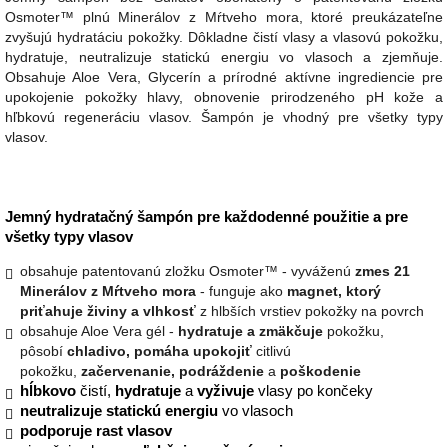
Osmoter™ plnú Minerálov z Mŕtveho mora, ktoré preukázateľne
zvyšujú hydratáciu pokožky. Dôkladne čistí vlasy a vlasovú pokožku,
hydratuje, neutralizuje statickú energiu vo vlasoch a zjemňuje.
Obsahuje Aloe Vera, Glycerín a prírodné aktívne ingrediencie pre
upokojenie pokožky hlavy, obnovenie prirodzeného pH kože a
hľbkovú regeneráciu vlasov. Šampón je vhodný pre všetky typy
vlasov.
Jemný hydratačný šampón pre každodenné použitie a pre
všetky typy vlasov
obsahuje patentovanú zložku Osmoter™ - vyváženú
zmes 21
Minerálov z Mŕtveho mora
- funguje ako
magnet, ktorý
priťahuje živiny a vlhkosť
z hlbších vrstiev pokožky na povrch
obsahuje Aloe Vera gél -
hydratuje a zmäkčuje
pokožku,
pôsobí
chladivo, pomáha upokojiť
citlivú
pokožku,
začervenanie, podráždenie
a
poškodenie
hĺbkovo
čistí,
hydratuje
a
vyživuje
vlasy po končeky
neutralizuje statickú energiu
vo vlasoch
podporuje rast vlasov