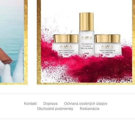
Z
á
Kontakt
Doprava
Ochrana osobných údajov
p
Obchodné podmienky
Reklamácie
ä
t
i