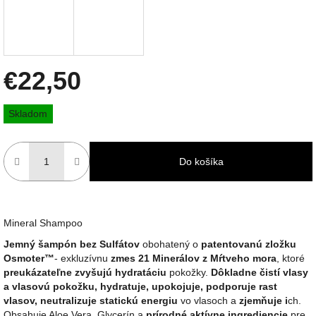
€22,50
Jednotková
Skladom
cena:
Do košíka
Mineral Shampoo
Jemný šampón bez Sulfátov
obohatený o
patentovanú zložku
Osmoter™
- exkluzívnu
zmes 21 Minerálov z Mŕtveho mora
, ktoré
preukázateľne zvyšujú
hydratáciu
pokožky.
Dôkladne čistí vlasy
a vlasovú pokožku, hydratuje, upokojuje, podporuje rast
vlasov, neutralizuje statickú energiu
vo vlasoch a
zjemňuje i
ch.
Obsahuje Aloe Vera, Glycerín a
prírodné aktívne ingrediencie
pre