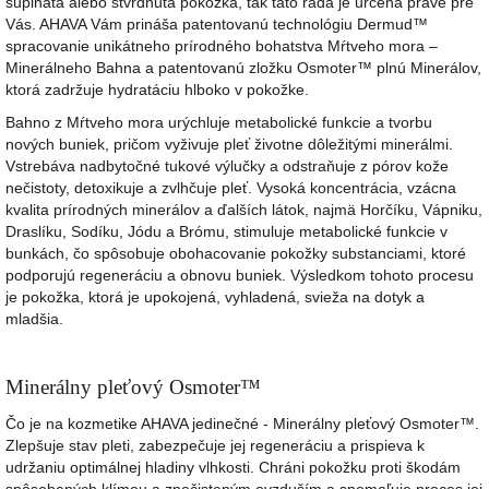
šupinatá alebo stvrdnutá pokožka, tak táto rada je určená práve pre
Vás. AHAVA Vám prináša patentovanú technológiu Dermud™
spracovanie unikátneho prírodného bohatstva Mŕtveho mora –
Minerálneho Bahna a patentovanú zložku Osmoter™ plnú Minerálov,
ktorá zadržuje hydratáciu hlboko v pokožke.
Bahno z Mŕtveho mora urýchluje metabolické funkcie a tvorbu
nových buniek, pričom vyživuje pleť životne dôležitými minerálmi.
Vstrebáva nadbytočné tukové výlučky a odstraňuje z pórov kože
nečistoty, detoxikuje a zvlhčuje pleť. Vysoká koncentrácia, vzácna
kvalita prírodných minerálov a ďalších látok, najmä Horčíku, Vápniku,
Draslíku, Sodíku, Jódu a Brómu, stimuluje metabolické funkcie v
bunkách, čo spôsobuje obohacovanie pokožky substanciami, ktoré
podporujú regeneráciu a obnovu buniek. Výsledkom tohoto procesu
je pokožka, ktorá je upokojená, vyhladená, svieža na dotyk a
mladšia.
Minerálny pleťový Osmoter™
Čo je na kozmetike AHAVA jedinečné - Minerálny pleťový Osmoter™.
Zlepšuje stav pleti, zabezpečuje jej regeneráciu a prispieva k
udržaniu optimálnej hladiny vlhkosti. Chráni pokožku proti škodám