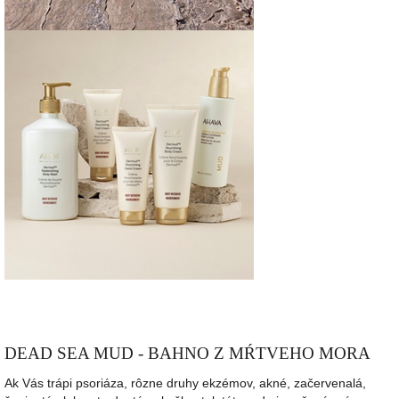
DEAD SEA MUD - BAHNO Z MŔTVEHO MORA
Ak Vás trápi psoriáza, rôzne druhy ekzémov, akné, začervenalá,