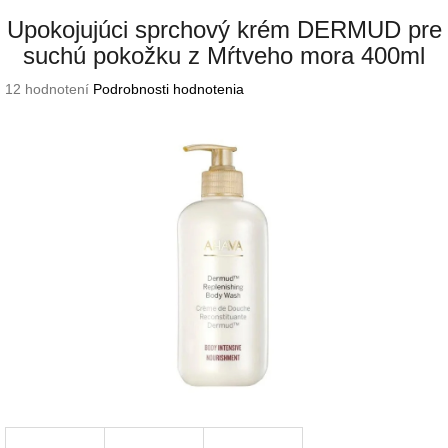
Upokojujúci sprchový krém DERMUD pre
suchú pokožku z Mŕtveho mora 400ml
Priemerné
12 hodnotení
Podrobnosti hodnotenia
hodnotenie
produktu
je
3,8
z
5
hviezdičiek.