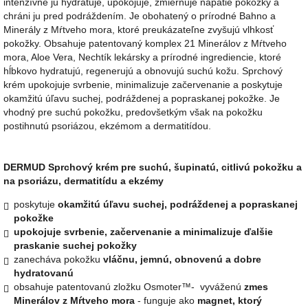
intenzívne ju hydratuje, upokojuje, zmierňuje napätie pokožky a
chráni ju pred podráždením. J
e obohatený o prírodné Bahno a
Minerály z Mŕtveho mora, ktoré preukázateľne zvyšujú vlhkosť
pokožky. Obsahuje patentovaný komplex 21 Minerálov z Mŕtveho
mora, Aloe Vera, Nechtík lekársky a prírodné ingrediencie, ktoré
hĺbkovo hydratujú, regenerujú a obnovujú suchú kožu. Sprchový
krém upokojuje svrbenie, minimalizuje začervenanie a poskytuje
okamžitú úľavu suchej, podráždenej a popraskanej pokožke. Je
vhodný pre suchú pokožku, predovšetkým však na pokožku
postihnutú psoriázou, ekzémom a dermatitídou.
DERMUD Sprchový krém pre suchú, šupinatú, citlivú pokožku a
na psoriázu, dermatitídu a ekzémy
poskytuje
okamžitú úľavu suchej, podráždenej a popraskanej
pokožke
upokojuje svrbenie, začervenanie a minimalizuje ďalšie
praskanie suchej pokožky
zanecháva pokožku
vláčnu, jemnú, obnovenú a dobre
hydratovanú
obsahuje patentovanú zložku Osmoter™- vyváženú
zmes
Minerálov z Mŕtveho mora
- funguje ako
magnet, ktorý