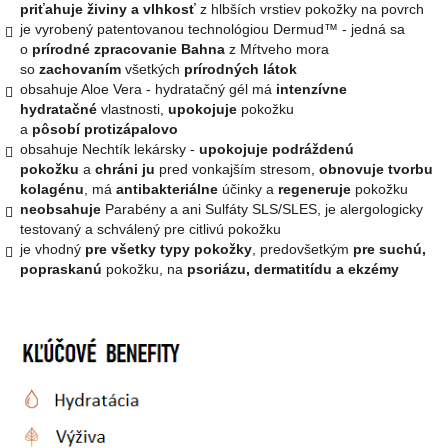
priťahuje živiny a vlhkosť
z hlbších vrstiev pokožky na povrch
je vyrobený patentovanou technológiou Dermud™ - jedná sa
o
prírodné zpracovanie Bahna
z Mŕtveho mora
so
zachovaním
všetkých
prírodných látok
obsahuje Aloe Vera - hydratačný gél má
intenzívne
hydratačné
vlastnosti,
upokojuje
pokožku
a
pôsobí protizápalovo
obsahuje Nechtík lekársky -
upokojuje podráždenú
pokožku
a
chráni ju
pred vonkajším stresom,
obnovuje tvorbu
kolagénu
, má
antibakteriálne
účinky a
regeneruje
pokožku
neobsahuje
Parabény a ani Sulfáty SLS/SLES, je alergologicky
testovaný a schválený pre citlivú pokožku
je vhodný
pre všetky typy pokožky
, predovšetkým
pre suchú,
popraskanú
pokožku, na
psoriázu, dermatitídu a ekzémy