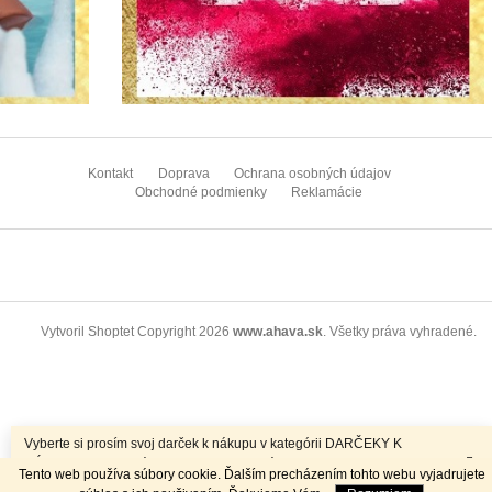
Z
á
Kontakt
Doprava
Ochrana osobných údajov
p
Obchodné podmienky
Reklamácie
ä
t
i
e
Copyright 2026
www.ahava.sk
. Všetky práva vyhradené.
Vytvoril Shoptet
Vyberte si prosím svoj darček k nákupu v kategórii DARČEKY K
NÁKUPU. K objednávkam nad 70EUR máte dopravu ZADARMO.
Tento web používa súbory cookie. Ďalším precházením tohto webu vyjadrujete
Príjemné nakupovanie Vám praje VAŠA AHAVA!