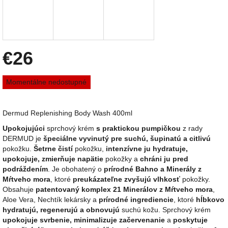
€26
Jednotková
Momentálne nedostupné
cena:
Dermud Replenishing Body Wash 400ml
Upokojujúci
sprchový krém
s praktickou pumpičkou
z rady
DERMUD je
špeciálne vyvinutý pre suchú, šupinatú a citlivú
pokožku.
Šetrne čistí
pokožku,
intenzívne ju hydratuje,
upokojuje, zmierňuje napätie
pokožky a
chráni ju pred
podráždením
. J
e obohatený o
prírodné Bahno a Minerály z
Mŕtveho mora
, ktoré
preukázateľne zvyšujú vlhkosť
pokožky.
Obsahuje
patentovaný komplex 21 Minerálov z Mŕtveho mora
,
Aloe Vera, Nechtík lekársky a
prírodné
ingrediencie
, ktoré
hĺbkovo
hydratujú, regenerujú a obnovujú
suchú kožu. Sprchový krém
upokojuje svrbenie, minimalizuje začervenanie
a
poskytuje