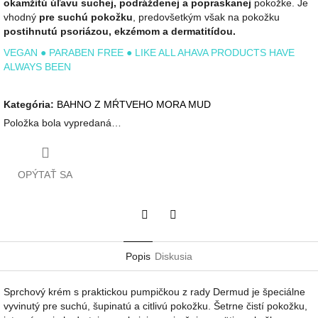
okamžitú úľavu suchej, podráždenej a popraskanej
pokožke. Je
vhodný
pre suchú pokožku
, predovšetkým však na pokožku
postihnutú psoriázou, ekzémom a dermatitídou.
VEGAN ● PARABEN FREE ● LIKE ALL AHAVA PRODUCTS HAVE
ALWAYS BEEN
Kategória
:
BAHNO Z MŔTVEHO MORA MUD
Položka bola vypredaná…
OPÝTAŤ SA
Twitter
Facebook
Popis
Diskusia
Sprchový krém s praktickou pumpičkou z rady Dermud je špeciálne
vyvinutý pre suchú, šupinatú a citlivú pokožku. Šetrne čistí pokožku,