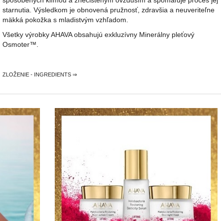
spôsobených klímou a znečisteným ovzduším a spomaľuje proces jej
starnutia. Výsledkom je obnovená pružnosť, zdravšia a neuveriteľne
mäkká pokožka s mladistvým vzhľadom.
Všetky výrobky AHAVA obsahujú exkluzívny Minerálny pleťový
Osmoter™.
ZLOŽENIE - INGREDIENTS ⇒